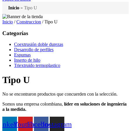
Inicio
»
Tipo U
Inicio
/
Construccion
/ Tipo U
Categorías
Coextrusión doble durezas
Desarrollo de perfiles
Espumas
Inserto de hilo
Triextruido termoplastico
Tipo U
No se encontraron productos que concuerden con la selección.
Somos una empresa colombiana,
líder en soluciones de ingeniería
a la medida.
inkedin
Youtube
Facebook
Instagram