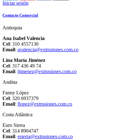
Iniciar sesión
Contacto Comercial
Antioquia
Ana Isabel Valencia
Cel
: 310 4557130
Email
:
avalencia@extrusiones.com.co
Lina María Jiménez
Cel
: 317 436 49 74
Email
:
ljimenez@extrusiones.com.co
Andina
Fanny López
Cel
: 320 6937379
Email
:
flopez@extrusiones.com.co
Costa Atlántica
Euro Sierra
Cel
: 314 8904747
Email
:
esierra@extrusiones.com.co