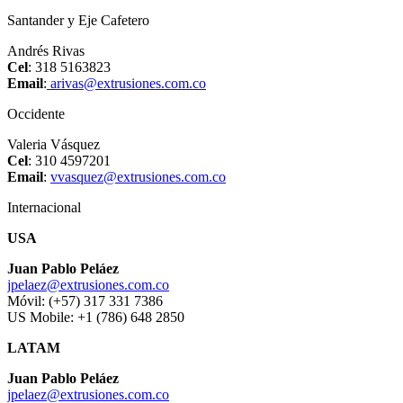
Santander y Eje Cafetero
Andrés Rivas
Cel
: 318 5163823
Email
:
arivas@extrusiones.com.co
Occidente
Valeria Vásquez
Cel
: 310 4597201
Email
:
vvasquez@extrusiones.com.co
Internacional
USA
Juan Pablo Peláez
jpelaez@extrusiones.com.co
Móvil: (+57) 317 331 7386
US Mobile: +1 (786) 648 2850
LATAM
Juan Pablo Peláez
jpelaez@extrusiones.com.co