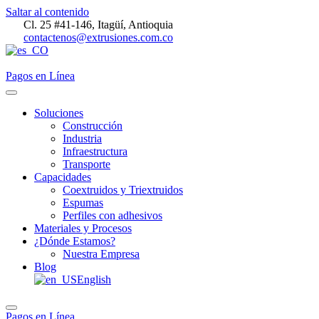
Saltar al contenido
Cl. 25 #41-146, Itagüí, Antioquia
contactenos@extrusiones.com.co
Pagos en Línea
Soluciones
Construcción
Industria
Infraestructura
Transporte
Capacidades
Coextruidos y Triextruidos
Espumas
Perfiles con adhesivos
Materiales y Procesos
¿Dónde Estamos?
Nuestra Empresa
Blog
English
Pagos en Línea