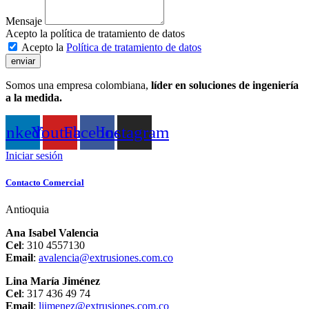
Mensaje
Acepto la política de tratamiento de datos
Acepto la
Política de tratamiento de datos
enviar
Somos una empresa colombiana,
líder en soluciones de ingeniería
a la medida.
inkedin
Youtube
Facebook
Instagram
Iniciar sesión
Contacto Comercial
Antioquia
Ana Isabel Valencia
Cel
: 310 4557130
Email
:
avalencia@extrusiones.com.co
Lina María Jiménez
Cel
: 317 436 49 74
Email
:
ljimenez@extrusiones.com.co