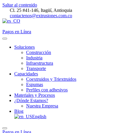
Saltar al contenido
Cl. 25 #41-146, Itagüí, Antioquia
contactenos@extrusiones.com.co
Pagos en Línea
Soluciones
Construcción
Industria
Infraestructura
Transporte
Capacidades
Coextruidos y Triextruidos
Espumas
Perfiles con adhesivos
Materiales y Procesos
¿Dónde Estamos?
Nuestra Empresa
Blog
English
Pagos en Línea