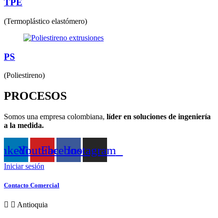
TPE
(Termoplástico elastómero)
PS
(Poliestireno)
PROCESOS
Somos una empresa colombiana,
líder en soluciones de ingeniería
a la medida.
inkedin
Youtube
Facebook
Instagram
Iniciar sesión
Contacto Comercial
Antioquia