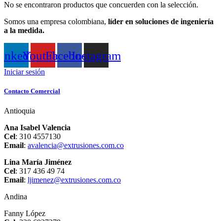
No se encontraron productos que concuerden con la selección.
Somos una empresa colombiana,
líder en soluciones de ingeniería
a la medida.
inkedin
Youtube
Facebook
Instagram
Iniciar sesión
Contacto Comercial
Antioquia
Ana Isabel Valencia
Cel
: 310 4557130
Email
:
avalencia@extrusiones.com.co
Lina María Jiménez
Cel
: 317 436 49 74
Email
:
ljimenez@extrusiones.com.co
Andina
Fanny López