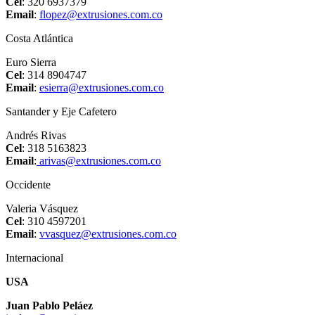
Cel
: 320 6937379
Email
:
flopez@extrusiones.com.co
Costa Atlántica
Euro Sierra
Cel
: 314 8904747
Email
:
esierra@extrusiones.com.co
Santander y Eje Cafetero
Andrés Rivas
Cel
: 318 5163823
Email
:
arivas@extrusiones.com.co
Occidente
Valeria Vásquez
Cel
: 310 4597201
Email
:
vvasquez@extrusiones.com.co
Internacional
USA
Juan Pablo Peláez